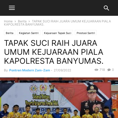
Home
Berita
TAPAK SUCI RAIH JUARA UMUM KEJUARAAN PIALA
KAPOLRESTA BANYUMAS.
Berita
Kegiatan Santri
Kejuaraan Tapak Suci
Prestasi Santri
TAPAK SUCI RAIH JUARA
UMUM KEJUARAAN PIALA
KAPOLRESTA BANYUMAS.
718
0
By
Pontren Modern Zam-Zam
-
27/09/2022