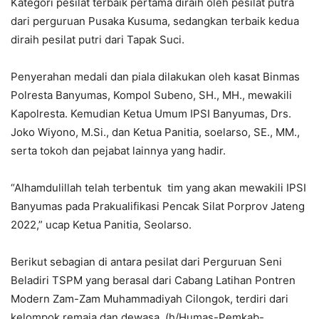
Kategori pesilat terbaik pertama diraih oleh pesilat putra
dari perguruan Pusaka Kusuma, sedangkan terbaik kedua
diraih pesilat putri dari Tapak Suci.
Penyerahan medali dan piala dilakukan oleh kasat Binmas
Polresta Banyumas, Kompol Subeno, SH., MH., mewakili
Kapolresta. Kemudian Ketua Umum IPSI Banyumas, Drs.
Joko Wiyono, M.Si., dan Ketua Panitia, soelarso, SE., MM.,
serta tokoh dan pejabat lainnya yang hadir.
“Alhamdulillah telah terbentuk tim yang akan mewakili IPSI
Banyumas pada Prakualifikasi Pencak Silat Porprov Jateng
2022,” ucap Ketua Panitia, Seolarso.
Berikut sebagian di antara pesilat dari Perguruan Seni
Beladiri TSPM yang berasal dari Cabang Latihan Pontren
Modern Zam-Zam Muhammadiyah Cilongok, terdiri dari
kelompok remaja dan dewasa. (h/Humas-Pemkab-