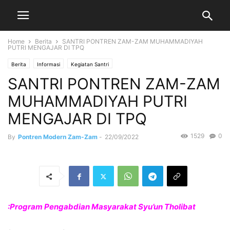
Home
Berita
SANTRI PONTREN ZAM-ZAM MUHAMMADIYAH
PUTRI MENGAJAR DI TPQ
Berita
Informasi
Kegiatan Santri
SANTRI PONTREN ZAM-ZAM
MUHAMMADIYAH PUTRI
MENGAJAR DI TPQ
1529
0
By
Pontren Modern Zam-Zam
-
22/09/2022
:Program Pengabdian Masyarakat Syu’un Tholibat