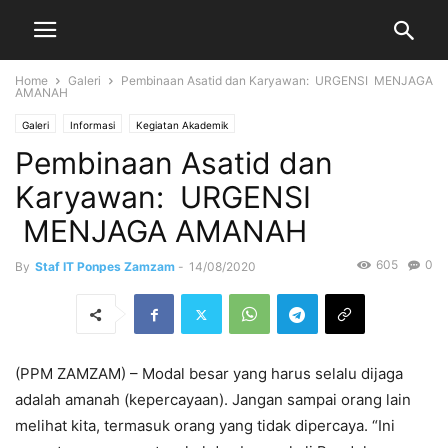
Home
Galeri
Pembinaan Asatid dan Karyawan: URGENSI MENJAGA
AMANAH
Galeri
Informasi
Kegiatan Akademik
Pembinaan Asatid dan
Karyawan: URGENSI
MENJAGA AMANAH
605
0
By
Staf IT Ponpes Zamzam
-
14/08/2020
(PPM ZAMZAM) – Modal besar yang harus selalu dijaga
adalah amanah (kepercayaan). Jangan sampai orang lain
melihat kita, termasuk orang yang tidak dipercaya. “Ini