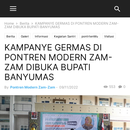
Home
Berita
KAMPANYE GERMAS DI PONTREN MODERN ZAM-
ZAM DIBUKA BUPATI BANYUMAS
Berita
Galeri
Informasi
Kegiatan Santri
pontrtenMu
Visitasi
KAMPANYE GERMAS DI
PONTREN MODERN ZAM-
ZAM DIBUKA BUPATI
BANYUMAS
553
0
By
Pontren Modern Zam-Zam
-
09/11/2022