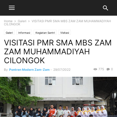
Home
Galeri
VISITASI PMR SMA MBS ZAM ZAM MUHAMMADIYAH
CILONGOK
Galeri
Informasi
Kegiatan Santri
Visitasi
VISITASI PMR SMA MBS ZAM
ZAM MUHAMMADIYAH
CILONGOK
775
0
By
Pontren Modern Zam-Zam
-
29/07/2022