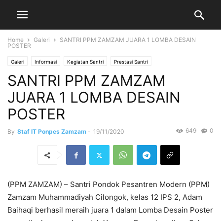
Home
Galeri
SANTRI PPM ZAMZAM JUARA 1 LOMBA DESAIN
POSTER
Galeri
Informasi
Kegiatan Santri
Prestasi Santri
SANTRI PPM ZAMZAM
JUARA 1 LOMBA DESAIN
POSTER
649
0
By
Staf IT Ponpes Zamzam
-
19/11/2020
(PPM ZAMZAM) – Santri Pondok Pesantren Modern (PPM)
Zamzam Muhammadiyah Cilongok, kelas 12 IPS 2, Adam
Baihaqi berhasil meraih juara 1 dalam Lomba Desain Poster