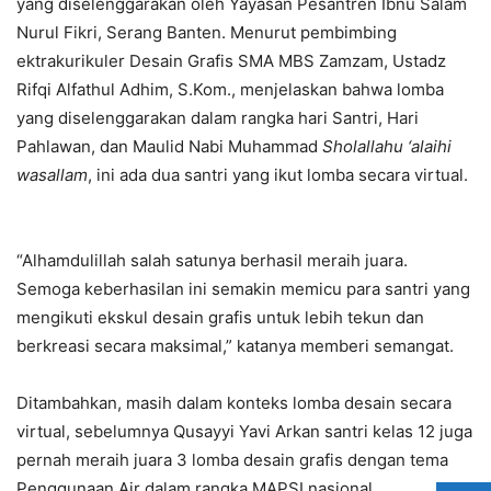
yang diselenggarakan oleh Yayasan Pesantren Ibnu Salam
Nurul Fikri, Serang Banten. Menurut pembimbing
ektrakurikuler Desain Grafis SMA MBS Zamzam, Ustadz
Rifqi Alfathul Adhim, S.Kom., menjelaskan bahwa lomba
yang diselenggarakan dalam rangka hari Santri, Hari
Pahlawan, dan Maulid Nabi Muhammad
Sholallahu ‘alaihi
wasallam
, ini ada dua santri yang ikut lomba secara virtual.
“Alhamdulillah salah satunya berhasil meraih juara.
Semoga keberhasilan ini semakin memicu para santri yang
mengikuti ekskul desain grafis untuk lebih tekun dan
berkreasi secara maksimal,” katanya memberi semangat.
Ditambahkan, masih dalam konteks lomba desain secara
virtual, sebelumnya Qusayyi Yavi Arkan santri kelas 12 juga
pernah meraih juara 3 lomba desain grafis dengan tema
Penggunaan Air dalam rangka MAPSI nasional.