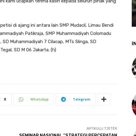
 ini kami ucapkan terima kasih kepada seluruh pihak yang
tisi di ajang ini antara lain SMP Mudacil, Limau Bendi
uhammadiyah Patikraja, SMP Muhammadiyah Colomadu
 SD Muhammadiyah 7 Cilacap, MTs Slinga, SD
I
gal, SD M 06 Jakarta. (h)
X
WhatsApp
Telegram
ARTIKULLI TJETËR
SEMINAR NASIONAL “STRATEGI PERCEPATAN