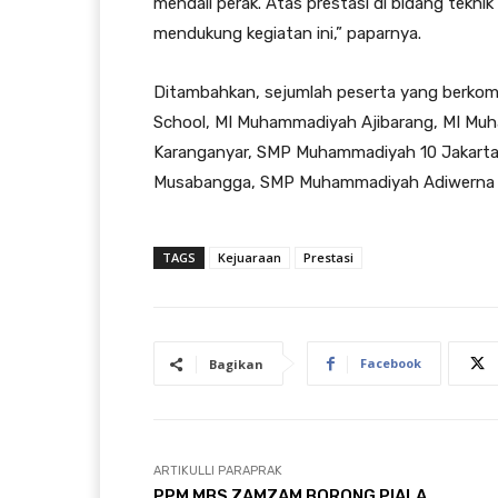
mendali perak. Atas prestasi di bidang teknik
mendukung kegiatan ini,” paparnya.
Ditambahkan, sejumlah peserta yang berkompe
School, MI Muhammadiyah Ajibarang, MI M
Karanganyar, SMP Muhammadiyah 10 Jakarta,
Musabangga, SMP Muhammadiyah Adiwerna Te
TAGS
Kejuaraan
Prestasi
Facebook
Bagikan
ARTIKULLI PARAPRAK
PPM MBS ZAMZAM BORONG PIALA