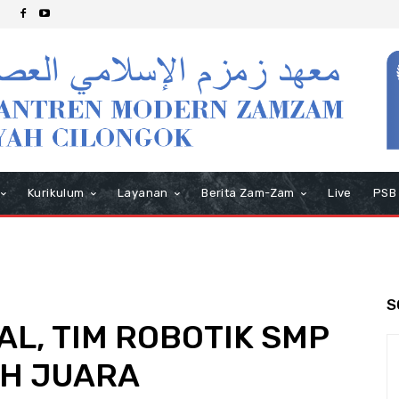
Kurikulum
Layanan
Berita Zam-Zam
Live
PSB
S
AL, TIM ROBOTIK SMP
IH JUARA