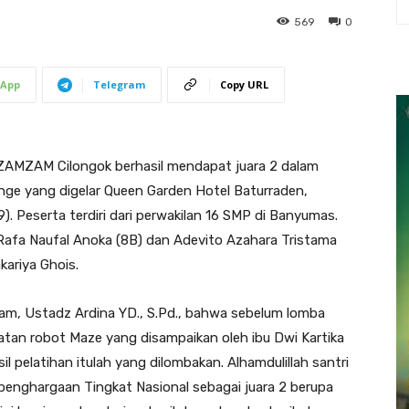
569
0
App
Telegram
Copy URL
MZAM Cilongok berhasil mendapat juara 2 dalam
nge yang digelar Queen Garden Hotel Baturraden,
 Peserta terdiri dari perwakilan 16 SMP di Banyumas.
afa Naufal Anoka (8B) dan Adevito Azahara Tristama
ariya Ghois.
m, Ustadz Ardina YD., S.Pd., bahwa sebelum lomba
atan robot Maze yang disampaikan oleh ibu Dwi Kartika
il pelatihan itulah yang dilombakan. Alhamdulillah santri
penghargaan Tingkat Nasional sebagai juara 2 berupa