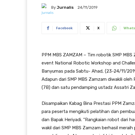
By
Jurnalis
24/11/2019
Facebook
X
Whats
PPM MBS ZAMZAM – Tim robotik SMP MBS ZA
event National Robotic Workshop and Challe
Banyumas pada Sabtu- Ahad, (23-24/11/2019).
Adapun dari SMP MBS Zamzam diwakili oleh R
(7B) dan satu pendamping ustadz Assatri Zak
Disampaikan Kabag Bina Prestasi PPM Zamza
para peserta mengikuti pelatihan dan pembu
dan Bapak Heriyadi. “Rangkaian robot dari has
wakil dari SMP MBS Zamzam berhasil meraih 