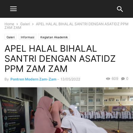
Home
Galeri
APEL HALAL BIHALAL SANTRI DENGAN ASATIDZ PPM
ZAM ZAM
Galeri
Informasi
Kegiatan Akademik
APEL HALAL BIHALAL
SANTRI DENGAN ASATIDZ
PPM ZAM ZAM
609
0
By
Pontren Modern Zam-Zam
-
13/05/2022