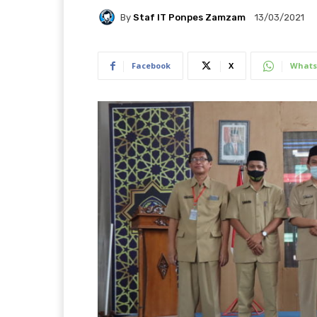
By
Staf IT Ponpes Zamzam
13/03/2021
Facebook
X
Whats