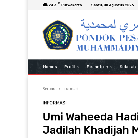
C
24.3
Purwokerto
Sabtu, 08 Agustus 2026
Homes
Profil
Pesantren
Sekolah
Beranda
Informasi
INFORMASI
Umi Waheeda Hadi
Jadilah Khadijah M