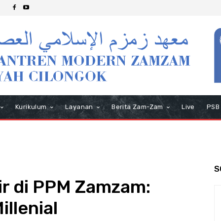
Kurikulum
Layanan
Berita Zam-Zam
Live
PSB
S
r di PPM Zamzam:
illenial