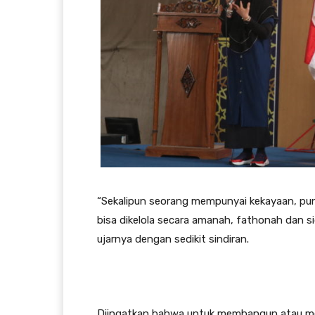
“Sekalipun seorang mempunyai kekayaan, pun
bisa dikelola secara amanah, fathonah dan s
ujarnya dengan sedikit sindiran.
Diingatkan bahwa untuk membangun atau me