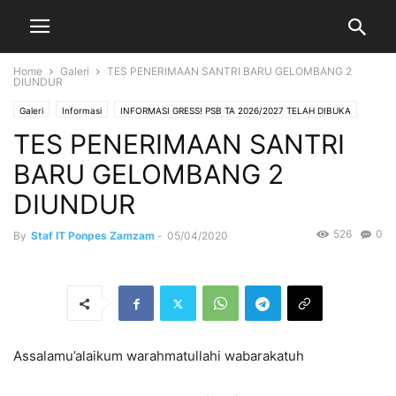
Home
Galeri
TES PENERIMAAN SANTRI BARU GELOMBANG 2
DIUNDUR
Galeri
Informasi
INFORMASI GRESS! PSB TA 2026/2027 TELAH DIBUKA
TES PENERIMAAN SANTRI
Kegiatan Akademik
BARU GELOMBANG 2
DIUNDUR
526
0
By
Staf IT Ponpes Zamzam
-
05/04/2020
Assalamu’alaikum warahmatullahi wabarakatuh