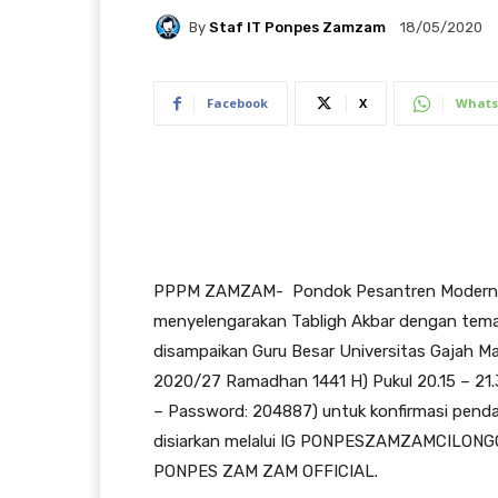
By
Staf IT Ponpes Zamzam
18/05/2020
Facebook
X
Whats
PPPM ZAMZAM- Pondok Pesantren Modern 
menyelengarakan Tabligh Akbar dengan tem
disampaikan Guru Besar Universitas Gajah M
2020/27 Ramadhan 1441 H) Pukul 20.15 – 21.
– Password: 204887) untuk konfirmasi penda
disiarkan melalui IG PONPESZAMZAMCILON
PONPES ZAM ZAM OFFICIAL.