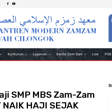
Kurikulum
Layanan
Berita Zam-Zam
Live
PSB
S
Haji SMP MBS Zam-Zam
 NAIK HAJI SEJAK