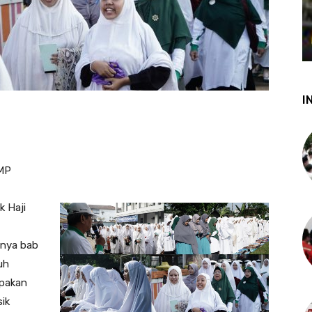
I
MP
k Haji
snya bab
ruh
pakan
sik