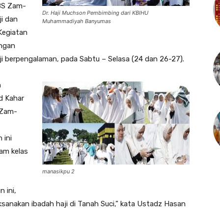
BS Zam-
Dr. Haji Muchson Pembimbing dari KBIHU
i dan
Muhammadiyah Banyumas
egiatan
angan
i berpengalaman, pada Sabtu – Selasa (24 dan 26-27).
h
d Kahar
 Zam-
,
 ini
lam kelas
manasikpu 2
 ini,
sanakan ibadah haji di Tanah Suci,” kata Ustadz Hasan