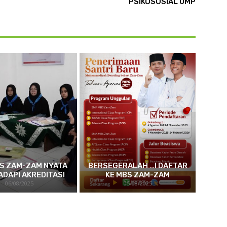
PSIKOSOSIAL UMP
S ZAM-ZAM NYATA
BERSEGERALAH …! DAFTAR
ADAPI AKREDITASI
KE MBS ZAM-ZAM
06/08/2025
05/08/2025