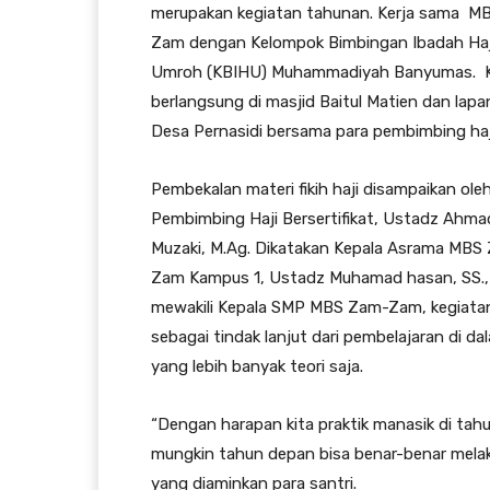
merupakan kegiatan tahunan. Kerja sama M
Zam dengan Kelompok Bimbingan Ibadah Haj
Umroh (KBIHU) Muhammadiyah Banyumas. K
berlangsung di masjid Baitul Matien dan lap
Desa Pernasidi bersama para pembimbing haj
Pembekalan materi fikih haji disampaikan ole
Pembimbing Haji Bersertifikat, Ustadz Ahma
Muzaki, M.Ag. Dikatakan Kepala Asrama MBS
Zam Kampus 1, Ustadz Muhamad hasan, SS.
mewakili Kepala SMP MBS Zam-Zam, kegiatan
sebagai tindak lanjut dari pembelajaran di da
yang lebih banyak teori saja.
“Dengan harapan kita praktik manasik di tahun
mungkin tahun depan bisa benar-benar melak
yang diaminkan para santri.