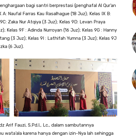
enghargaan bagi santri berprestasi (penghafal Al Qur’an
IX A: Naufal Farras Kau Rasalhague (18 Juz); Kelas IX B:
9C: Zaka Nur Atqiya (3 Juz); Kelas 9D: Levan Praya
uz); Kelas 9F : Adinda Nurroyan (16 Juz); Kelas 9G : Hanny
tang (3 Juz); Kelas 9I : Lathifah Yumna (3 Juz); Kelas 9J
izka (6 Juz).
rif Fauzi, S.Pd.I., Lc., dalam sambutannya
 wata’ala karena hanya dengan izin-Nya lah sehingga