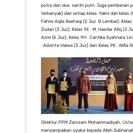
putra dan dua santri putri. Juga pemberian p
terbanyak) dari setiap kelas. Yakni dari kelas 
Fahmi Aqila Baehaqi (2 Juz 8 Lembar); Kelas 
Zudan (3 Juz); Kelas 9E : M. Haedar Afiq (3 J
Azmi (6 Juz); Kelas 9H : Cantika Syahnara Lin
: Adzinta Halwa (3 Juz) dan Kelas 9K : Alifia R
Direktur PPM Zamzam Muhammadiyah, Ustadz A
menyampaikan syukur kepada Allah Subhanahu