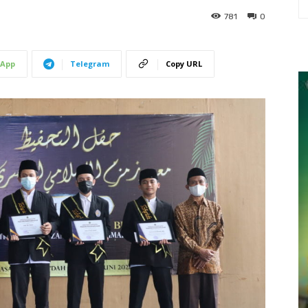
781
0
App
Telegram
Copy URL