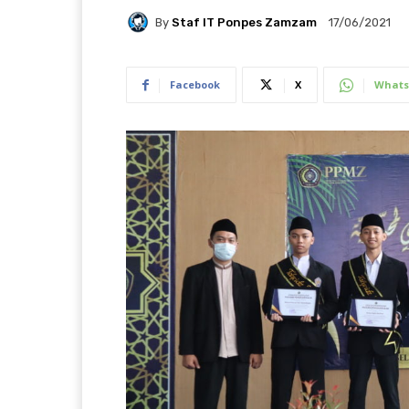
By
Staf IT Ponpes Zamzam
17/06/2021
Facebook
X
Whats